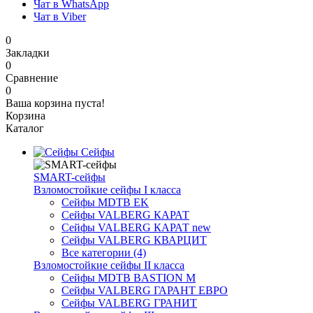
Чат в WhatsApp
Чат в Viber
0
Закладки
0
Сравнение
0
Ваша корзина пуста!
Корзина
Каталог
Сейфы
SMART-сейфы
Взломостойкие сейфы I класса
Сейфы MDTB EK
Сейфы VALBERG КАРАТ
Сейфы VALBERG КАРАТ new
Сейфы VALBERG КВАРЦИТ
Все категории (4)
Взломостойкие сейфы II класса
Сейфы MDTB BASTION M
Сейфы VALBERG ГАРАНТ ЕВРО
Сейфы VALBERG ГРАНИТ