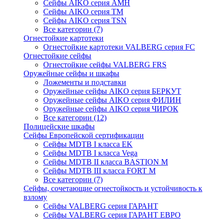
Сейфы AIKO серия AMH
Сейфы AIKO серия TM
Сейфы AIKO серия TSN
Все категории (7)
Огнестойкие картотеки
Огнестойкие картотеки VALBERG серия FC
Огнестойкие сейфы
Огнестойкие сейфы VALBERG FRS
Оружейные сейфы и шкафы
Ложементы и подставки
Оружейные сейфы AIKO серия БЕРКУТ
Оружейные сейфы AIKO серия ФИЛИН
Оружейные сейфы AIKO серия ЧИРОК
Все категории (12)
Полицейские шкафы
Сейфы Европейской сертификации
Сейфы MDTB I класса EK
Сейфы MDTB I класса Vega
Сейфы MDTB II класса BASTION M
Сейфы MDTB III класса FORT M
Все категории (7)
Сейфы, сочетающие огнестойкость и устойчивость к
взлому
Сейфы VALBERG серия ГАРАНТ
Сейфы VALBERG серия ГАРАНТ ЕВРО